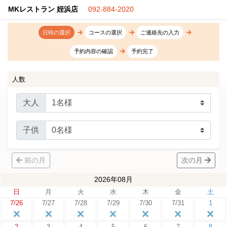
MKレストラン 姪浜店
092-884-2020
日時の選択
コースの選択
ご連絡先の入力
予約内容の確認
予約完了
人数
大人
子供
前の月
次の月
2026年08月
日
月
火
水
木
金
土
7/26
7/27
7/28
7/29
7/30
7/31
1
2
3
4
5
6
7
8