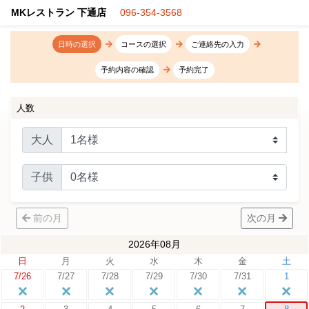
MKレストラン 下通店
096-354-3568
日時の選択
コースの選択
ご連絡先の入力
予約内容の確認
予約完了
人数
大人
子供
前の月
次の月
2026年08月
日
月
火
水
木
金
土
7/26
7/27
7/28
7/29
7/30
7/31
1