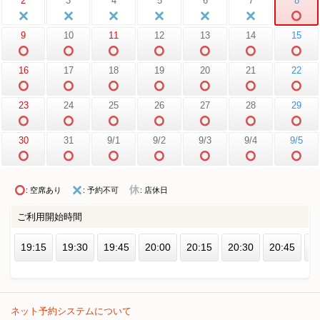
2
3
4
5
6
7
8
9
10
11
12
13
14
15
16
17
18
19
20
21
22
23
24
25
26
27
28
29
30
31
9/1
9/2
9/3
9/4
9/5
: 空席あり
: 予約不可
: 店休日
ご利用開始時間
19:15
19:30
19:45
20:00
20:15
20:30
20:45
2
ネット予約システムについて