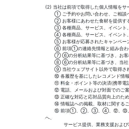
(2) 当社は前項で取得した個人情報を
① ご予約やお問い合わせ、ご相談へ
② お客様にあわせた食材を提供す
③ 各種商品、サービス、イベント、
④ 各種商品、サービス、イベント、
⑤ お客様が応募されたキャンペーン
⑥ 前項①の連絡先情報と組み合わせ
⑦ ⑥の分析結果等に基づき、お客様
⑧ ⑥の分析結果等に基づき、当社ウ
⑨ 当社ウェブサイト以外で取得され
⑩ 各履歴を基にしたレコメンド情報
⑪ 料金・ポイント等の決済(携帯電話
⑫ 電話、メールおよび対面でのご案
⑬ 正確な対応と応対品質向上のため
⑭ 情報誌への掲載、取材に関するご
⑮ 前項①、②、③、④、⑫、⑬、⑭
へ、
サービス提供、業務支援および利