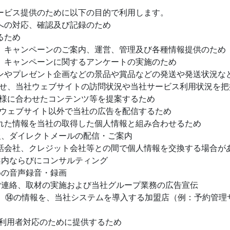
サービス提供のために以下の目的で利用します。
の対応、確認及び記録のため
るため
キャンペーンのご案内、運営、管理及び各種情報提供のため
キャンペーンに関するアンケートの実施のため
やプレゼント企画などの景品や賞品などの発送や発送状況な
、当社ウェブサイトの訪問状況や当社サービス利用状況を把
に合わせたコンテンツ等を提案するため
ェブサイト以外で当社の広告を配信するため
た情報を当社の取得した個人情報と組み合わせるため
、ダイレクトメールの配信・ご案内
会社、クレジット会社等との間で個人情報を交換する場合があ
内ならびにコンサルティング
の音声録音・録画
連絡、取材の実施および当社グループ業務の広告宣伝
の情報を、当社システムを導入する加盟店（例：予約管理サ
用者対応のために提供するため